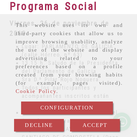
Programa Social
Viernes, 26 de noviembre de
This website uses its own and
2010
third-party cookies that allow us to
improve browsing usability, analyze
Lugar: PARLAMENTO DE GALICIA
the use of the website and display
(calle Hórreo, nº 63)
advertising related to your
13.15 h. Saludo de la Presidenta
preferences based on a profile
del Parlamento de Galicia
created from your browsing habits
Sra D.ª Pilar Rojo Noguera.
(for example, pages visited).
Todos los participantes y
Cookie Policy
.
acompañantes inscritos están
invitados
CONFIGURATION
14.00 h. Coktail en el Museo del
Arte Contemporaneo
DECLINE
ACCEPT
Lugar: EXCMO. AYUNTAMIENTO DE