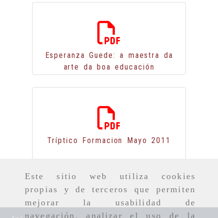
571.00 Kb
Esperanza Guede: a maestra da
arte da boa educación
973.80 Kb
Tríptico Formacion Mayo 2011
Este sitio web utiliza cookies
205.75 Kb
propias y de terceros que permiten
mejorar la usabilidad de
navegación, analizar el uso de la